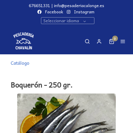
676651331 | info@pesaderiacalonge.es
Facebook
Instagram
Seleccionar idioma
0
Catálogo
Boquerón - 250 gr.