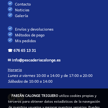
Contacto
Noticias
Galería
Envíos y devoluciones
Métodos de pago
Mis pedidos
☎ 676 65 13 31
✉ info@pescaderiacalonge.es
Horario
Lunes a viernes
10:00 a 14:00 y de 17:00 a 20:00
Sábados
de 10:00 a 14:00
FABIÁN CALONGE TRIGUERO
utiliza cookies propias y
terceros para obtener datos estadísticos de la navegación
Aviso legal
de nuestros usuarios y mejorar nuestros servicios. Puedes