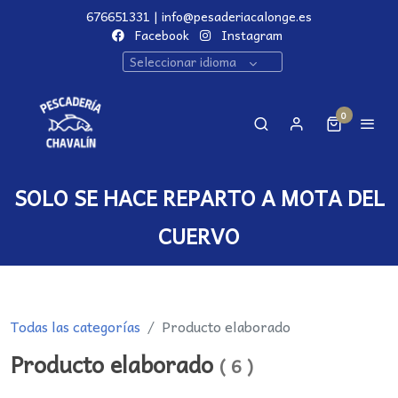
676651331 | info@pesaderiacalonge.es
Facebook
Instagram
Seleccionar idioma
0
SOLO SE HACE REPARTO A MOTA DEL
CUERVO
Todas las categorías
Producto elaborado
Producto elaborado
(
6
)